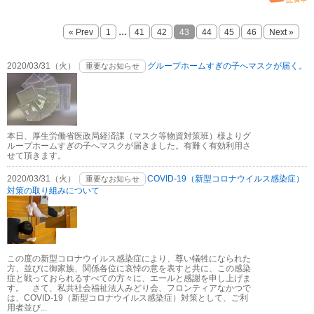
...
« Prev
1
41
42
43
44
45
46
Next »
2020/03/31（火）
グループホームすぎの子へマスクが届く。
重要なお知らせ
本日、厚生労働省医政局経済課（マスク等物資対策班）様よりグ
ループホームすぎの子へマスクが届きました。有難く有効利用さ
せて頂きます。
2020/03/31（火）
COVID-19（新型コロナウイルス感染症）
重要なお知らせ
対策の取り組みについて
この度の新型コロナウイルス感染症により、尊い犠牲になられた
方、並びに御家族、関係各位に哀悼の意を表すと共に、この感染
症と戦っておられるすべての方々に、エールと感謝を申し上げま
す。 さて、私共社会福祉法人みどり会、フロンティアなかつで
は、COVID-19（新型コロナウイルス感染症）対策として、ご利
用者並び...