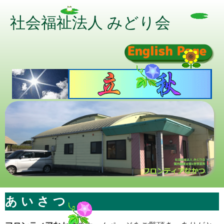
社会福祉法人 みどり会
あ い さ つ