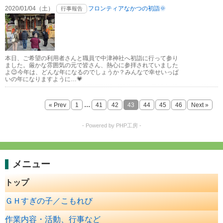
2020/01/04（土）
フロンティアなかつの初詣🌞
行事報告
本日、ご希望の利用者さんと職員で中津神社へ初詣に行って参り
ました。厳かな雰囲気の元で皆さん、熱心に参拝されていました
よ😉今年は、どんな年になるのでしょうか？みんなで幸せいっぱ
いの年になりますように…💗
...
« Prev
1
41
42
43
44
45
46
Next »
- Powered by PHP工房 -
メニュー
トップ
ＧＨすぎの子／こもれび
作業内容・活動、行事など