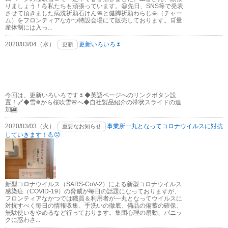
りましょう！💪私たちも頑張っています。😃先日、SNS等で発表
させて頂きました病洗祈願石けん🧼と健脚祈願わらじ🙏（チャー
ム）をフロンティアなかつ特設会場にて販売しております。🛒量
産体制には入っ...
2020/03/04（水）
更新いろいろ🌷
更新
今回は、更新いろいろです🌷◆英語ページへのリンクボタン設
置！🔗◆雪❄から桜吹雪🌸へ◆自社製品紹介の帯状スライドの追
加🎦
2020/03/03（火）
事業所一丸となってコロナウイルスに対抗
重要なお知らせ
していきます！💪😠
新型コロナウイルス（SARS-CoV-2）による新型コロナウイルス
感染症（COVID-19）の脅威が毎日の話題になっておりますが、
フロンティアなかつでは職員＆利用者が一丸となってウイルスに
対抗すべく毎日の情報収集、手洗いの徹底、備品の備蓄の確保、
無駄使いをやめるなど行っております。集団心理の扇動、パニッ
クに惑わさ...