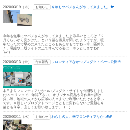
2020/03/19（木）
今年もツバメさんがやって来ました。🐦
お知らせ
今年も無事にツバメさんがやって来ましたよ😉早いところは「２
月くらいから見かけた」という話を職員が聞いたようですが、暖
冬だったので早めに来てたところもあるかもですね～🌞二匹仲良
く、電線や二股ライトの上で休んでる姿は、ホッとしますね(*
´ω'*)
2020/03/13（金）
フロンティアなかつプロダクトページ公開🌸
行事報告
本日よりフロンティアなかつのプロダクトサイトを公開致しまし
た❕左のリンクでご確認下さい。オリジナル商品や外作業の請け
負い等、地域の人々から広域の人々までご利用いただけると幸い
です。🌷新しいプロダクトページとともに変わらないご愛顧を今
後とも何卒、宜しくお願い致します。_(._.)_
2020/03/11（水）
わらじ名人、来フロンティアなかつ‼🌾
お知らせ