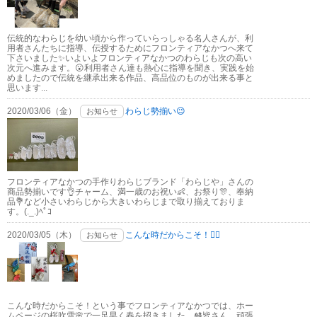
伝統的なわらじを幼い頃から作っていらっしゃる名人さんが、利
用者さんたちに指導、伝授するためにフロンティアなかつへ来て
下さいました✨いよいよフロンティアなかつのわらじも次の高い
次元へ進みます。😮利用者さん達も熱心に指導を聞き、実践を始
めましたので伝統を継承出来る作品、高品位のものが出来る事と
思います...
2020/03/06（金）
わらじ勢揃い😉
お知らせ
フロンティアなかつの手作りわらじブランド「わらじや」さんの
商品勢揃いです👌チャーム、満一歳のお祝い👶、お祭り🎊、奉納
品💐など小さいわらじから大きいわらじまで取り揃えておりま
す。(._.)ﾍﾟｺ
2020/03/05（木）
こんな時だからこそ！🙋‍♂️
お知らせ
こんな時だからこそ！という事でフロンティアなかつでは、ホー
ムページの桜吹雪🌸で一足早く春を招きました。🎎皆さん、頑張